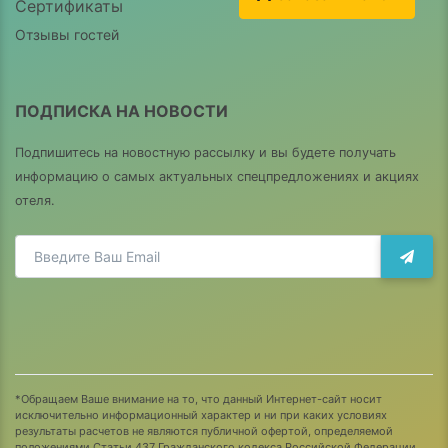
Сертификаты
Отзывы гостей
ПОДПИСКА НА НОВОСТИ
Подпишитесь на новостную рассылку и вы будете получать
информацию о самых актуальных спецпредложениях и акциях
отеля.
*Обращаем Ваше внимание на то, что данный Интернет-сайт носит
исключительно информационный характер и ни при каких условиях
результаты расчетов не являются публичной офертой, определяемой
положениями Статьи 437 Гражданского кодекса Российской Федерации.