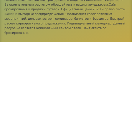
За окончательным расчетом обращайтесь к нашим менеджерам.Сайт
бронирования и продажи путевок. Официальные цены 2023 и прайс-листы.
Акции и выгодные спецпредложения. Организация корпоративных
мероприятий, деловых встреч, семинаров, банкетов и фуршетов. Быстрый
расчет корпоративного предложения. Индивидуальный менеджер. Данный
ресурс не является официальным сайтом отеля. Сайт агента по
бронированию.