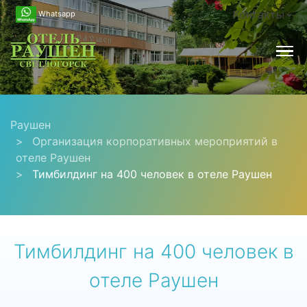
Контакты
Whatsapp
Раушен
Организация корпоративных мероприятий в
отеле Раушен
Тимбилдинг на 400 человек в отеле Раушен
Тимбилдинг на 400 человек в
отеле Раушен